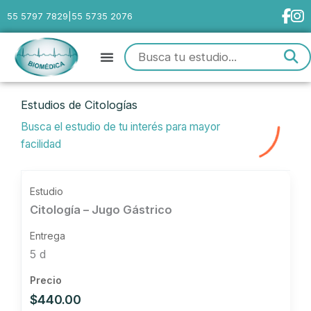
Ir
55 5797 7829
|
55 5735 2076
al
contenido
Menu
Estudios de Citologías
Busca el estudio de tu interés para mayor
facilidad
Citología – Jugo Gástrico
5 d
$440.00